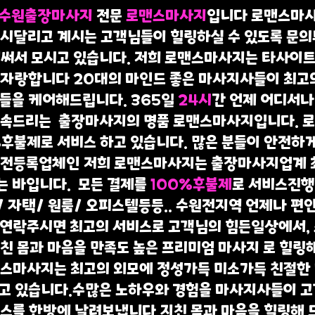
수원출장마사지
전문
로맨스마사지
입니다 로맨스마
시달리고 계시는 고객님들이 힐링하실 수 있도록 문의
써서 모시고 있습니다. 저희 로맨스마사지는 타사이
 자랑합니다 20대의 마인드 좋은 마사지사들이 최고
들을 케어해드립니다. 365일
24시
간 언제 어디서나
약속드리는 출장마사지의 명품 로맨스마사지입니다. 
%후불제로 서비스 하고 있습니다. 많은 분들이 안전하
안전등록업체인 저희 로맨스마사지는 출장마사지업계
 바입니다. 모든 결제를
100%후불제
로 서비스진행합
/ 자택/ 원룸/ 오피스텔등등.. 수원전지역 언제나 편
 연락주시면 최고의 서비스로 고객님의 힘든일상에서,
친 몸과 마음을 만족도 높은 프리미엄 마사지 로 힐링
맨스마사지는 최고의 외모에 정성가득 미소가득 친절한
고 있습니다.수많은 노하우와 경험을 마사지사들이 
스를 한방에 날려보냅니다.지친 몸과 마음을 힐링해 