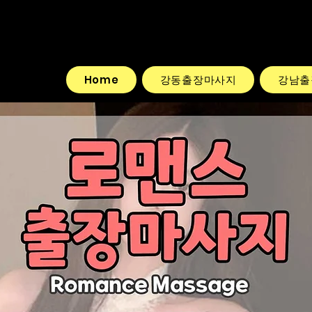
Home
강동출장마사지
강남출