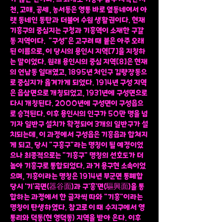
천, 고매, 공세, 농서동은 영통 바로 옆동네여서 아
랫 동네인 동탄과 더불어 수원 생활권이다. 현재
기흥구의 중심지는 구청과 기흥역이 소재한 구갈
동 지역이다. "구성"은 고구려 때 붙은 아주 오래
된 이름으로, 이 당시의 용인시 지역[7]을 지칭하
는 말이었다. 원래 용인시의 중심 지역[8]은 현재
의 언남동 일대였고, 1895년 처인구 김량장동으
로 중심지가 옮겨가게 되었다. 1914년 구성 지역
은 읍삼면으로 개칭되었고, 1931년에 구성면으로
다시 개칭된다. 2000년에 구성면이 구성읍으
로 승격된다. 이후 용인시의 인구가 50만 명을 넘
기자 일반구 설치가 확정되어 3개의 일반구가 설
치되는데, 이 과정에서 구성읍은 기흥읍과 합쳐지
게 되고, 당시 "구흥구"라는 명칭이 될 예정이었
으나 최종적으로는 "기흥구" 명칭의 선호도가 더
높아 기흥구로 통합되었다. 과거 용구현 소속이었
으며, 기흥이라는 명칭은 1914년 부군면 통폐합
당시 '기'곡면(器谷面)과 구'흥'면(驅興面)을 통
합하는 과정에서 한 글자씩 따와 "기흥"이라는
명칭이 탄생하였다. 참고로 이 때 수지구에서 영
통리와 덕동(현 영덕동) 지역을 받아 온다. 이후