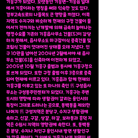
기흥구가 되었다. 오랫동안 기흥면-기흥읍 일대
에서 기흥이라는 명칭을 써와 익숙한 것도 있다.
경부고속도로의 나들목도 큰 영향을 끼쳤다. 이쪽
지역도 수지구와 비슷하게 현재의 구청 건물이 들
어서기 전까지는 난개발에 의해 급속히 늘어나는
행정수요를 기존의 기흥읍사무소 건물[5]이 감당
하지 못해서, 읍사무소도 마구잡이식 증축건물 및
조립식 건물이 덧대어진 상태를 오래 지냈다. 인
구 10만을 넘어선 2004년 2월에서야 새 읍사
무소 건물[6]을 신축하여 이전하게 되었고,
2005년 10월 기흥구 출범과 동시에 기흥구청으
로 쓰게 되었다. 또한 구청 출범 이후 3층으로 증축
되어 현재에 이르고 있다. 기흥읍과 함께 현재의
기흥구를 이루고 있는 또 하나의 축인 舊 구성읍사
무소는 구성동주민센터가 되었다. 기흥구는 주변
도시의 영향에 따라 생활권이 갈리는 용인시의
특징이 그대로 드러나는 곳으로, 동백동을 제외한
나머지 舊 구성지역은 분당구, 수지구 생활권에
속하고, 신갈, 구갈, 상갈, 하갈, 보라동과 흥덕 지
역은 수원시 지역의 영향권에 속한다. 또, 동백동
은 분당, 수지나 처인구 용인시내 방면 생활인구
가 많은 편이다. 그 외에도 기흥구 남부 지역인 서