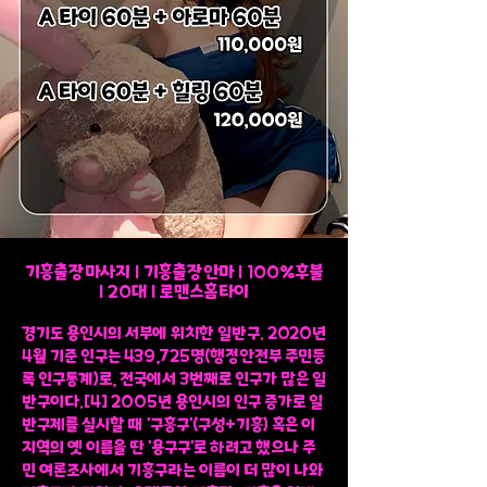
기흥출장마사지 l 기흥출장안마 l 100%후불
l 20대 l 로맨스홈타이
경기도 용인시의 서부에 위치한 일반구. 2020년
4월 기준 인구는 439,725명(행정안전부 주민등
록 인구통계)로, 전국에서 3번째로 인구가 많은 일
반구이다.[4] 2005년 용인시의 인구 증가로 일
반구제를 실시할 때 '구흥구'(구성+기흥) 혹은 이
지역의 옛 이름을 딴 '용구구'로 하려고 했으나 주
민 여론조사에서 기흥구라는 이름이 더 많이 나와