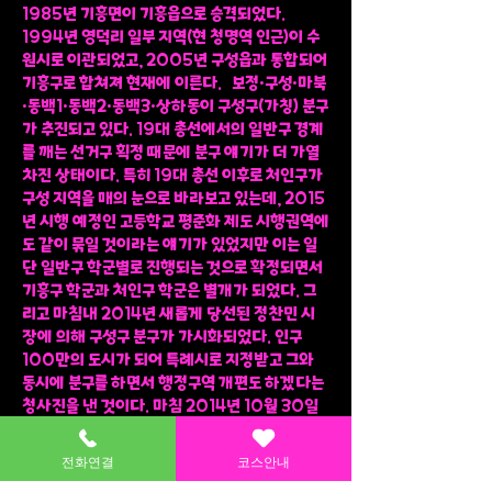
1985년 기흥면이 기흥읍으로 승격되었다.
1994년 영덕리 일부 지역(현 청명역 인근)이 수
원시로 이관되었고, 2005년 구성읍과 통합되어
기흥구로 합쳐져 현재에 이른다. 보정·구성·마북
·동백1·동백2·동백3·상하동이 구성구(가칭) 분구
가 추진되고 있다. 19대 총선에서의 일반구 경계
를 깨는 선거구 획정 때문에 분구 얘기가 더 가열
차진 상태이다. 특히 19대 총선 이후로 처인구가
구성 지역을 매의 눈으로 바라보고 있는데, 2015
년 시행 예정인 고등학교 평준화 제도 시행권역에
도 같이 묶일 것이라는 얘기가 있었지만 이는 일
단 일반구 학군별로 진행되는 것으로 확정되면서
기흥구 학군과 처인구 학군은 별개가 되었다. 그
리고 마침내 2014년 새롭게 당선된 정찬민 시
장에 의해 구성구 분구가 가시화되었다. 인구
100만의 도시가 되어 특례시로 지정받고 그와
동시에 분구를 하면서 행정구역 개편도 하겠다는
청사진을 낸 것이다. 마침 2014년 10월 30일
헌법재판소에서 현행 선거구제의 헌법불합치 결
정을 내리면서, 현행 1개 선거구 인구의 상한:하
전화연결
코스안내
한 비율을 3:1에서 2:1로 줄이라고 권고하였다. 이