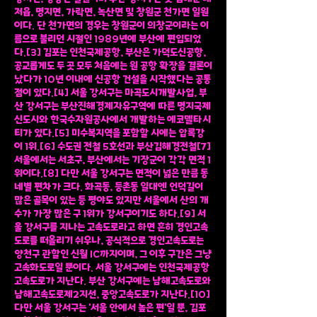
저읍, 명지면, 가락면, 녹산면 및 창원군 천가면 일원
이다. 단 천가면의 경우는 창원군이 의창군이라는 이
름으로 불리던 시절인 1989년에 부산에 편입되었
다.[3] 김포는 인천국제공항, 부산은 가덕도신공항,
공교롭게도 두 곳 모두 처음에는 원 공항 확장을 결론이
났다가 10년 이내에 신공항 건설을 시작했다는 공통
점이 있다.[4] 서울 강서구는 마곡도시개발사업, 부
산 강서구는 부산진해경제자유구역에 따른 명지국제
신도시와 한국수자원공사에서 개발하는 에코델타시
티가 있다.[5] 미수복지역을 포함할 시에는 압록강
이 1위.[6] 수도권 전철 5호선과 부산김해경전철[7]
서울에서는 서초구, 부산에서는 기장군이 각각 면적 1
위이다.[8] 다만 서울 강서구는 면적이 넓은 만큼 동
네별 편차가 크다. 화곡동, 등촌동 일대엔 언덕길이
많은 골목이 있는 등 평야도 있지만 서울에서 산의 개
수가 가장 많은 구 1위가 강서구이기도 하다.[9] 서
울 강서구를 지나는 고속도로라고 하면 흔히 경인고속
도로를 떠올리기 쉬우나, 공식적으로 경인고속도로는
양천구 관할인 신월 IC까지이며, 그 이후 구간은 그냥
고속화도로일 뿐이다. 서울 강서구에는 인천국제공항
고속도로가 지난다. 부산 강서구에는 남해고속도로와
남해고속도로제2지선, 중앙고속도로가 지난다.[10]
다만 서울 강서구는 '서울 안에서 높은 편'일 뿐, 김포