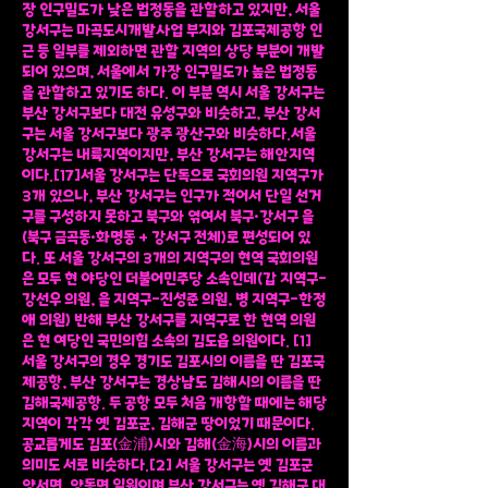
장 인구밀도가 낮은 법정동을 관할하고 있지만, 서울
강서구는 마곡도시개발사업 부지와 김포국제공항 인
근 등 일부를 제외하면 관할 지역의 상당 부분이 개발
되어 있으며, 서울에서 가장 인구밀도가 높은 법정동
을 관할하고 있기도 하다. 이 부분 역시 서울 강서구는
부산 강서구보다 대전 유성구와 비슷하고, 부산 강서
구는 서울 강서구보다 광주 광산구와 비슷하다.서울
강서구는 내륙지역이지만, 부산 강서구는 해안지역
이다.[17]서울 강서구는 단독으로 국회의원 지역구가
3개 있으나, 부산 강서구는 인구가 적어서 단일 선거
구를 구성하지 못하고 북구와 엮여서 북구·강서구 을
(북구 금곡동·화명동 + 강서구 전체)로 편성되어 있
다. 또 서울 강서구의 3개의 지역구의 현역 국회의원
은 모두 현 야당인 더불어민주당 소속인데(갑 지역구-
강선우 의원, 을 지역구-진성준 의원, 병 지역구-한정
애 의원) 반해 부산 강서구를 지역구로 한 현역 의원
은 현 여당인 국민의힘 소속의 김도읍 의원이다. [1]
서울 강서구의 경우 경기도 김포시의 이름을 딴 김포국
제공항, 부산 강서구는 경상남도 김해시의 이름을 딴
김해국제공항. 두 공항 모두 처음 개항할 때에는 해당
지역이 각각 옛 김포군, 김해군 땅이었기 때문이다.
공교롭게도 김포(金浦)시와 김해(金海)시의 이름과
의미도 서로 비슷하다.[2] 서울 강서구는 옛 김포군
양서면, 양동면 일원이며 부산 강서구는 옛 김해군 대