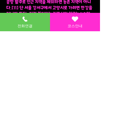
공항 활주로 인근 지역을 제외하면 농촌 지역이 아니
다.[11] 단 서울 강서구에서 고양시로 가려면 한강을
건너야 한다. 직접 붙어있는 김포시의 인구는 40만
정도이다. 또한 부산 강서구에서 창원시로 가려면 반
드시 김해시를 통과해야 한다. 단, 두 도시가 맞닿은
전화연결
코스안내
좁은 경계를 지나려면 녹산공단쪽 먼 길로 가야 한다.
[12] 지금은 없어진 지명이지만, 수도권 전철 5호선
송정역에 그 흔적이 남아 있다.[13] 물론 두 군데 다
송정초등학교와 송정중학교라는 학교가 존재한다는
공통점도 있는데 서울 강서구는 서울송정초등학교는
이름으로 있고 부산 강서구에도 2019년 3월에 송정
중학교라는 이름의 중학교가 개교하였다.[14] 단 서
울 강서구 같은 경우는 서울 내에서 강서구보다 득표율
차이가 덜 난 구가 몇몇 곳 있는데에 반해 부산 강서
구 같은 경우에는 부산 전체에서 가장 득표율 차이가
덜 난 구라는 차이점이 존재한다.[15] 또 이 선거에
서 각각 서울시장과 부산시장으로 당선된 오세훈, 박
형준 시장은 서울 강서구에 있는 대일고등학교와 고려
대학교 선후배 사이이기도 하다.[16] 다만 고양시
덕양구나 서울 강북지역(특히 은평구와 마포구, 서대
문구 등 서북지역 일대)의 기준에서 보자면 강의 서쪽
에 있는 것이 맞다.[17] 다만 서울 강서구가 바다와
굉장히 먼 것은 아니며, 서울 내에서 가장 바다와 가
까운 지역이다.출처 나무위키